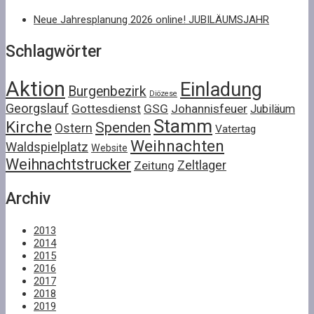
Neue Jahresplanung 2026 online! JUBILÄUMSJAHR
Schlagwörter
Aktion
Einladung
Burgenbezirk
Diözese
Georgslauf
Gottesdienst
GSG
Johannisfeuer
Jubiläum
Stamm
Kirche
Spenden
Ostern
Vatertag
Weihnachten
Waldspielplatz
Website
Weihnachtstrucker
Zeltlager
Zeitung
Archiv
2013
2014
2015
2016
2017
2018
2019